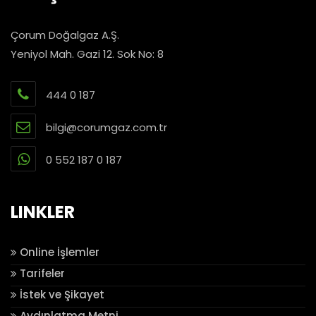
Çorum Doğalgaz A.Ş.
Yeniyol Mah. Gazi 12. Sok No: 8
444 0 187
bilgi@corumgaz.com.tr
0 552 187 0 187
LINKLER
Online İşlemler
Tarifeler
İstek ve Şikayet
Aydınlatma Metni