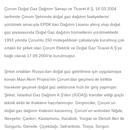
Çorum Doğal Gaz Dağıtım Sanayi ve Ticaret A.Ş, 16.03.2004
tarihinde Çorum Şehrinde doğal gaz dağıtım faaliyetlerini
yürütmek amacıyla EPDK’dan Dağıtım Lisansı almış olup doğal
gaz piyasasında Doğal Gaz dağıtım hizmetlerini yürütmektedir.
1993 yılında Çorumlu 150 müteşebbisin çabalarıyla kurulmuş çok
ortaklı bir şirket olan Çorum Elektrik ve Doğal Gaz Ticaret A.Ş’ye
bağlı olarak 17.09.2004’te kurulmuştur.
Şirket ortakları Rusya’dan doğal gaz getirilmesi için uygulamaya
konan Mavi Akım Projesi’nin Çorum’dan geçmesi ile birlikte
harekete geçerek doğal gaz sektörüne hızlı bir giriş yapmıştır.
Şirket, İstanbul Gaz Dağıtım A.Ş’den (İGDAŞ) transfer ettiği güçlü
teknik ekibi ile ihalelere hazırlanmıştır. Girişimciler, Çorum’un
doğal gaz dağıtım ihalesini kazanmış, Çorum’un ardından Niğde,
Nevşehir, Çankırı, Kastamonu, Karabük, Yozgat ve Denizli illeri ile
Sungurlu, Gerede, Çiçekdağı, Safranbolu, Tosya, Sorgun,