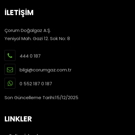
İLETİŞİM
Çorum Doğalgaz A.Ş.
Yeniyol Mah. Gazi 12. Sok No: 8
444 0 187
bilgi@corumgaz.com.tr
0 552 187 0 187
Son Güncelleme Tarihi:15/12/2025
LINKLER