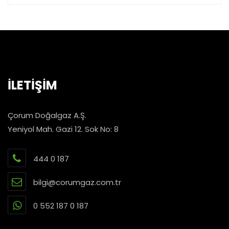
İLETİŞİM
Çorum Doğalgaz A.Ş.
Yeniyol Mah. Gazi 12. Sok No: 8
444 0 187
bilgi@corumgaz.com.tr
0 552 187 0 187