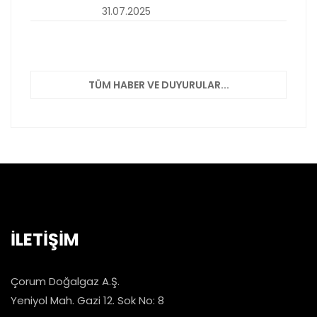
31.07.2025
TÜM HABER VE DUYURULAR...
İLETİŞİM
Çorum Doğalgaz A.Ş.
Yeniyol Mah. Gazi 12. Sok No: 8