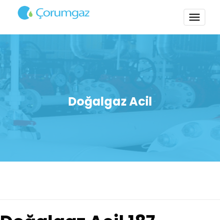
TOGG
NAVI
Doğalgaz Acil